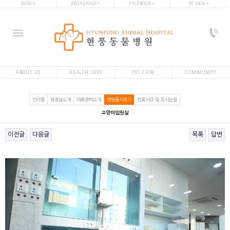
BLOG +
INSTAGRAM +
FACEBOOK +
PC VIEW +
ABOUT US
HEALTH CARE
PET CARE
COMMUNITY
인사말
원장님소개
의료장비소개
병원둘러보기
진료시간 및 오시는길
고양이입원실
이전글
다음글
목록
답변
본문